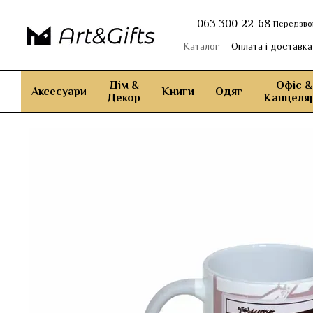
Перейти до основного контенту
063 300-22-68
Передзво
Каталог
Оплата і доставка
Дім &
Офіс &
Аксесуари
Книги
Одяг
Декор
Канцеляр