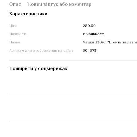
Опис
Новий відгук або коментар
Характеристики
Ціна
280.00
Наявність
В наявності
Назва
Чашка 330мл "Біжить за лавра
Артикул для отображения на сайте
304373
Поширити у соцмережах