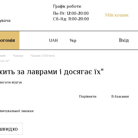
Графік роботи:
Пн-Пт: 12:00-20:00
Мій кошик
Сб-Нд: 11:00-20:00
увача
огонія
Вхід
UAH
Укр
рний
Чашки
Чашки (330 мл)
ає їх"
ить за лаврами і досягає їх"
исати відгук
Порівняти
В бажання
пичувальної знижки
швидко