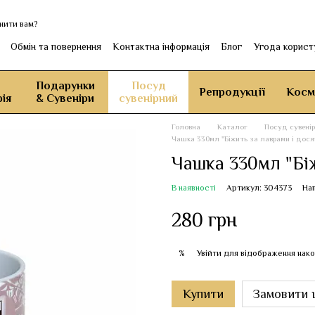
нити вам?
Обмін та повернення
Контактна інформація
Блог
Угода корист
Подарунки
Посуд
Репродукції
Косм
ія
& Сувеніри
сувенірний
Головна
Каталог
Посуд сувені
Чашка 330мл "Біжить за лаврами і досяг
Чашка 330мл "Біж
В наявності
Артикул: 304373
Нап
280 грн
Увійти
для відображення нако
%
Купити
Замовити 