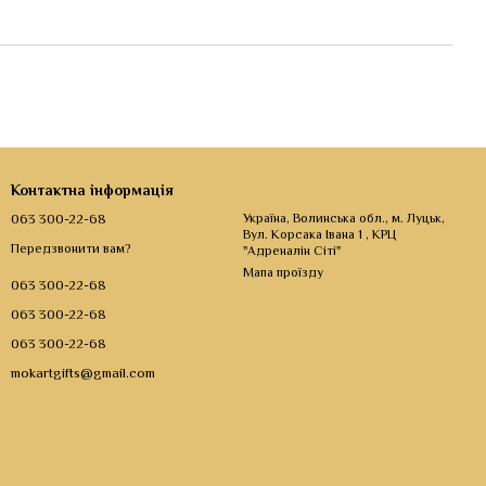
Контактна інформація
063 300-22-68
Україна, Волинська обл., м. Луцьк,
Вул. Корсака Івана 1 , КРЦ
Передзвонити вам?
"Адреналін Сіті"
Мапа проїзду
063 300-22-68
063 300-22-68
063 300-22-68
mokartgifts@gmail.com