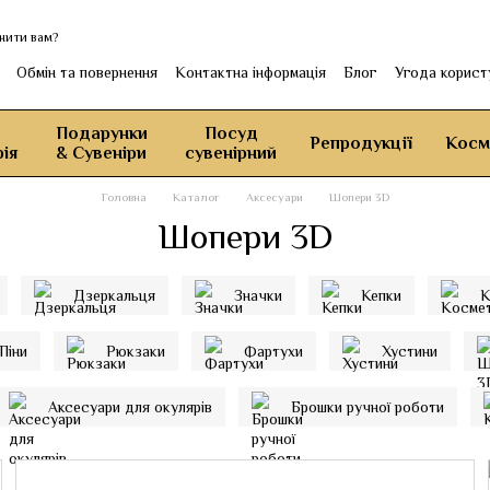
нити вам?
Обмін та повернення
Контактна інформація
Блог
Угода корист
Подарунки
Посуд
Репродукції
Косм
ія
& Сувеніри
сувенірний
Головна
Каталог
Аксесуари
Шопери 3D
Шопери 3D
Дзеркальця
Значки
Кепки
К
Піни
Рюкзаки
Фартухи
Хустини
Аксесуари для окулярів
Брошки ручної роботи