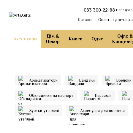
Перейти до основного контенту
063 300-22-68
Передзво
Каталог
Оплата і доставка
Дім &
Офіс &
Аксесуари
Книги
Одяг
Декор
Канцеляр
Ароматизатори
Бандани
Брелоки
Обкладинки на паспорт
Парасолі
Хустки утеплені
Аксесуари для волосся