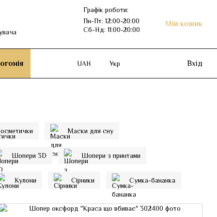
Графік роботи:
Пн-Пт: 12:00-20:00
Мій кошик
Сб-Нд: 11:00-20:00
увача
огонія
Вхід
UAH
Укр
осметички
Маски для сну
Шопери 3D
Шопери з принтами
Кулони
Сірники
Сумка-бананка