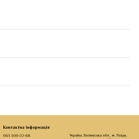
Контактна інформація
063 300-22-68
Україна, Волинська обл., м. Луцьк,