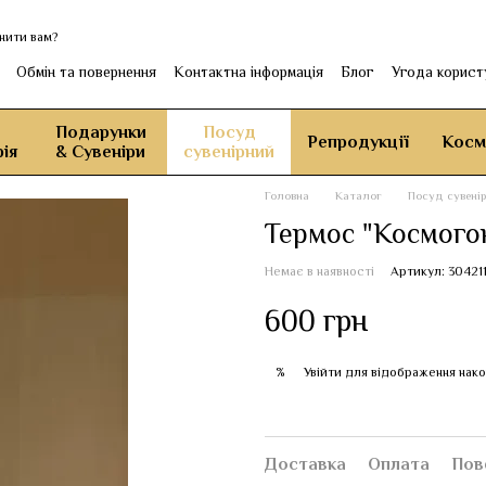
нити вам?
Обмін та повернення
Контактна інформація
Блог
Угода корист
Подарунки
Посуд
Репродукції
Косм
ія
& Сувеніри
сувенірний
Головна
Каталог
Посуд сувені
Термос "Космого
Немає в наявності
Артикул: 30421
600 грн
Увійти
для відображення нако
%
Доставка
Оплата
Пов