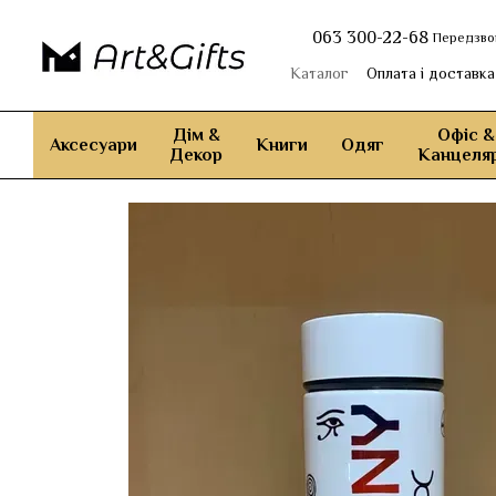
Перейти до основного контенту
063 300-22-68
Передзво
Каталог
Оплата і доставка
Дім &
Офіс &
Аксесуари
Книги
Одяг
Декор
Канцеляр