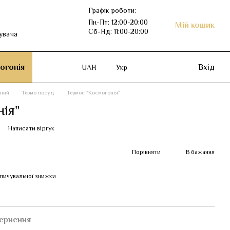
Графік роботи:
Пн-Пт: 12:00-20:00
Мій кошик
Сб-Нд: 11:00-20:00
увача
огонія
Вхід
UAH
Укр
рний
Термо посуд
Термос "Космогонія"
нія"
1
Написати відгук
Порівняти
В бажання
пичувальної знижки
ернення