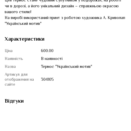
Цей термос стане чудовим супутником у подорожах, на роботі
чи в дорозі, а його унікальний дизайн – справжньою окрасою
вашого стилю!
На виробі використаний принт з роботою художника А. Криволап
"Український мотив"
Характеристики
Ціна
600.00
Наявність
В наявності
Назва
Термос "Український мотив"
Артикул для
отображения на
304105
сайте
Відгуки