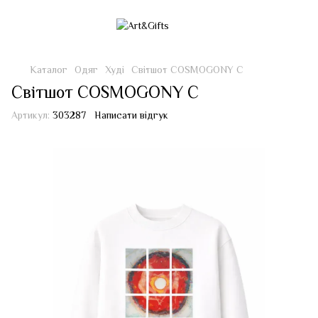
Каталог
Одяг
Худі
Світшот COSMOGONY С
Світшот COSMOGONY С
Артикул:
303287
Написати відгук