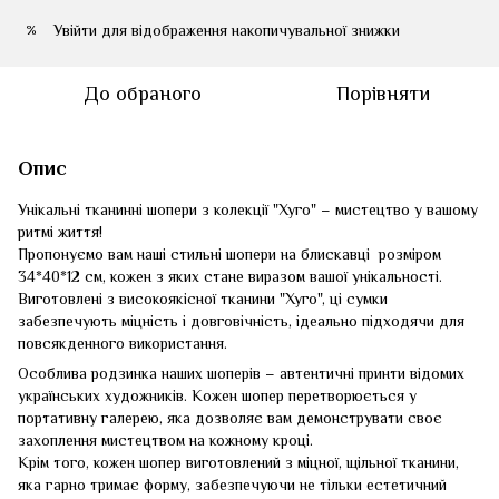
Увійти
для відображення накопичувальної знижки
%
До обраного
Порівняти
Опис
Унікальні тканинні шопери з колекції "Хуго" – мистецтво у вашому
ритмі життя!
Пропонуємо вам наші стильні шопери на блискавці розміром
34*40*12 см, кожен з яких стане виразом вашої унікальності.
Виготовлені з високоякісної тканини "Хуго", ці сумки
забезпечують міцність і довговічність, ідеально підходячи для
повсякденного використання.
Особлива родзинка наших шоперів – автентичні принти відомих
українських художників. Кожен шопер перетворюється у
портативну галерею, яка дозволяє вам демонструвати своє
захоплення мистецтвом на кожному кроці.
Крім того, кожен шопер виготовлений з міцної, щільної тканини,
яка гарно тримає форму, забезпечуючи не тільки естетичний