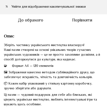
Увійти
для відображення накопичувальної знижки
%
До обраного
Порівняти
Опис
Зберіть частинку українського мистецтва власноруч!
Наші пазли створені на основі унікальних творів сучасних
українських художників — це не просто захопливе дозвілля, а й
спосіб доторкнутися до культури, яка надихає.
🧩 Формат А4 — 120 елементів
🖼 Зображення нанесено методом сублімаційного друку, що
забезпечує яскравість, чіткість та довговічність кольорів.
📦 Кожен набір упакований у стильну картонну коробочку,
зручно зберігати або дарувати.
Ці пазли — чудовий подарунок для себе або близьких, які
цінують українське мистецтво, люблять інтелектуальні ігри та
шукають щось особливе.