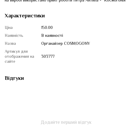
на виробі використано принт роботи Петра Антипа - "Космогонія"
Характеристики
Ціна
150.00
Наявність
В наявності
Назва
Органайзер COSMOGONY
Артикул для
отображения на
303777
сайте
Відгуки
Додайте перший відгук