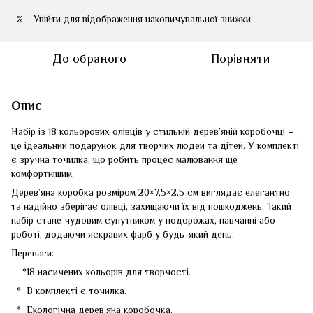
Увійти
для відображення накопичувальної знижки
%
До обраного
Порівняти
Опис
Набір із 18 кольорових олівців у стильній дерев’яній коробочці –
це ідеальний подарунок для творчих людей та дітей. У комплекті
є зручна точилка, що робить процес малювання ще
комфортнішим.
Дерев’яна коробка розміром 20×7,5×2,5 см виглядає елегантно
та надійно зберігає олівці, захищаючи їх від пошкоджень. Такий
набір стане чудовим супутником у подорожах, навчанні або
роботі, додаючи яскравих фарб у будь-який день.
Переваги:
*18 насичених кольорів для творчості.
* В комплекті є точилка.
* Екологічна дерев’яна коробочка.