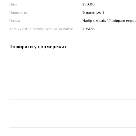
Ціна
250.00
Наявність
В наявності
Назва
Набір олівців "Я обираю серц
Артикул для отображения на сайте
305128
Поширити у соцмережах