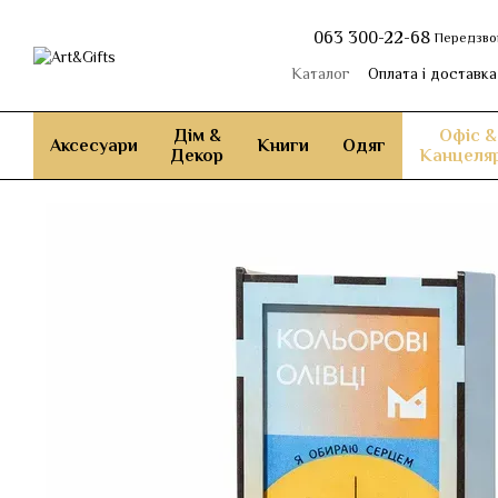
Перейти до основного контенту
063 300-22-68
Передзво
Каталог
Оплата і доставка
Дім &
Офіс &
Аксесуари
Книги
Одяг
Декор
Канцеляр