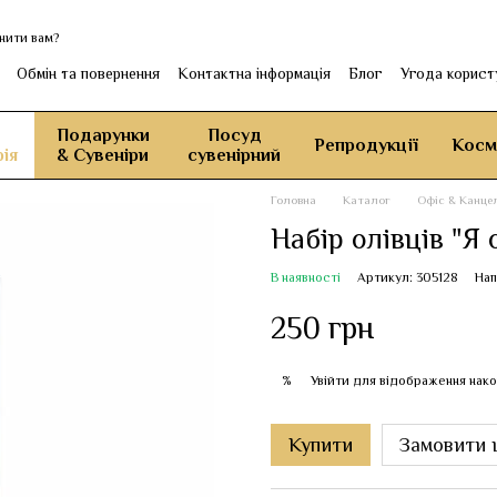
нити вам?
Обмін та повернення
Контактна інформація
Блог
Угода корист
Подарунки
Посуд
Репродукції
Косм
ія
& Сувеніри
сувенірний
Головна
Каталог
Офіс & Канце
Набір олівців "Я
В наявності
Артикул: 305128
Нап
250 грн
Увійти
для відображення нако
%
Купити
Замовити 