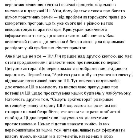
переосмислення мистецтва і взагалі процесів людського
мислення в дзеркалі ШІ. Утім, йому йдеться також про багато
цілком практичних речей — від проблем авторського права до
конкретних програм, що їх уже сьогодні з різною метою
використовують архітектори. Крім украй насиченого
інформативно тексту, ця книжка також забезпечить Вам
величезний список до читання й безліч лінків для подальших
розвідок: у ній приблизно сімсот приміток.
Але й це ще не все — Ніл Ліч працює над другою книгою, що має
стати продовженням і діалектичною протилежністю першої.
Цитуємо автора: «Ця серія книжок є відображенням згаданого
парадоксу. Перший том, “Архітектура в добу штучного інтелекту”,
відзначає позитивний внесок ШІ. Тут описано надзвичайні
досягнення ШІ в минулому та висловлено припущення про
потенціал ШІ щодо проєктування наших будівель у майбутньому.
Натомість другий том, “Смерть архітектора”, розкриває
потенційну темну сторону ШІ й окреслює загрози, які він
створює в плані безробіття, стеження та втрати особистої
свободи. Ці два перші томи задумано як діалектичне
протиставлення. Немає підстав вважати якийсь із них
переконливішим за інший, тож читачам лишається сформувати
власну думку, виходячи з аргументів, наведених в обох