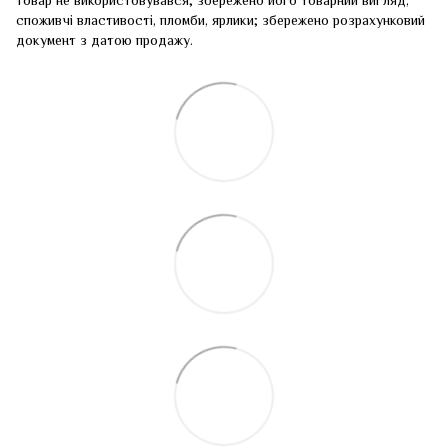
товар не використовувався; збережено його товарний вигляд,
споживчі властивості, пломби, ярлики; збережено розрахунковий
документ з датою продажу.