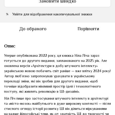
Замовити швидко
Увійти
для відображення накопичувальної знижки
%
До обраного
Порівняти
Опис
Уперше опублікована 2022 року, ця книжка Ніла Ліча зараз
готується до другого видання, запланованого на 2025 рік. Але
оновлена версія «Архітектури в добу штучного інтелекту»
українською мовою побачить світ раніше — вже влітку 2024 року!
Автор люб’язно запропонував урахувати в українському
перекладі зміни, які він зробив для другого видання, «щоб
точніше відобразити мінливий простір ідей і технологічного
поступу, які живлять революцію в ШІ-дизайні».
Ніл Ліч пише про застосування штучного інтелекту в архітектурі
та «місто-мозок» майбутнього в дуже широкому контексті — після
стислого огляду історії розвитку ШІ він ділиться міркуваннями
на радше філософські теми, як-от здатність ШІ до творчості чи