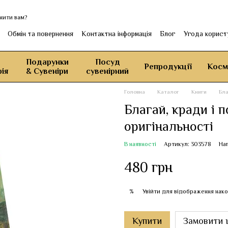
нити вам?
Обмін та повернення
Контактна інформація
Блог
Угода корист
Подарунки
Посуд
Репродукції
Косм
ія
& Сувеніри
сувенірний
Головна
Каталог
Книги
Бла
Благай, кради і 
оригінальності
В наявності
Артикул: 303578
Нап
480 грн
Увійти
для відображення нако
%
Купити
Замовити 