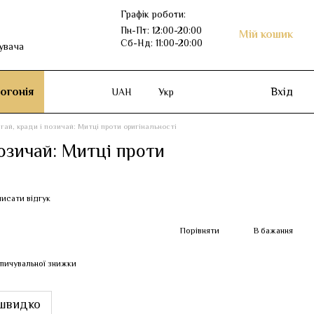
Графік роботи:
Пн-Пт: 12:00-20:00
Мій кошик
Сб-Нд: 11:00-20:00
увача
огонія
Вхід
UAH
Укр
гай, кради і позичай: Митці проти оригінальності
позичай: Митці проти
исати відгук
Порівняти
В бажання
пичувальної знижки
швидко