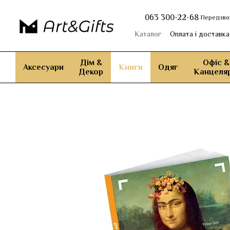
Перейти до основного контенту
063 300-22-68
Передзво
Каталог
Оплата і доставка
Дім &
Офіс &
Аксесуари
Книги
Одяг
Декор
Канцеляр