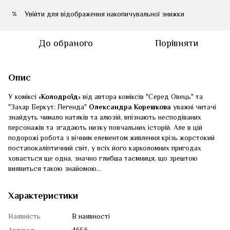
Увійти
для відображення накопичувальної знижки
%
До обраного
Порівняти
Опис
У коміксі «
Колодроїд
» від автора коміксів "Серед Овець" та
"Захар Беркут: Легенда"
Олександра Корешкова
уважні читачі
знайдуть чимало натяків та алюзій, впізнають несподіваних
персонажів та згадають низку повчальних історій. Але в цій
подорожі робота з вічним елементом живлення крізь жорстокий
постапокаліптичний світ, у всіх його карколомних пригодах
ховається ще одна, значно глибша таємниця, що зрештою
виявиться такою знайомою...
Характеристики
Наявність
В наявності