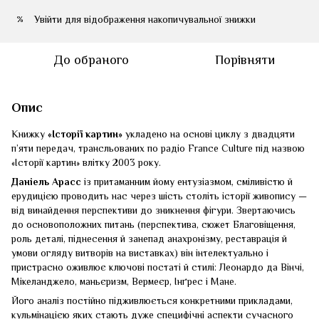
Увійти
для відображення накопичувальної знижки
%
До обраного
Порівняти
Опис
Книжку
«Історії картин»
укладено на основі циклу з двадцяти
п’яти передач, трансльованих по радіо France Culture під назвою
«Історії картин» влітку 2003 року.
Даніель Арасс
із притаманним йому ентузіазмом, сміливістю й
ерудицією проводить нас через шість століть історії живопису —
від винайдення перспективи до зникнення фігури. Звертаючись
до основоположних питань (перспектива, сюжет Благовіщення,
роль деталі, піднесення й занепад анахронізму, реставрація й
умови огляду витворів на виставках) він інтелектуально і
пристрасно оживлює ключові постаті й стилі: Леонардо да Вінчі,
Мікеланджело, маньєризм, Вермеєр, Інґрес і Мане.
Його аналіз постійно підживлюється конкретними прикладами,
кульмінацією яких стають дуже специфічні аспекти сучасного