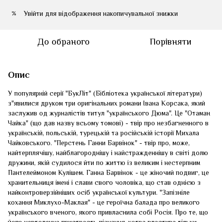
Увійти
для відображення накопичувальної знижки
%
До обраного
Порівняти
Опис
У популярній серії "БукЛіт" (Бібліотека української літератури)
з"явилися друком три оригінальних романи Івана Корсака, який
заслужив од журналістів титул "українського Дюма". Це "Отаман
Чайка" (що дав назву всьому томові) - твір про незбагненного в
українській, польській, турецькій та російській історії Михала
Чайковського. "Перстень Ганни Барвінок" - твір про, може,
найтерплячішу, найблагороднішу і найстражденнішу в світі долю
дружини, якій судилося йти по життю із великим і нестерпним
Пантелеймоном Кулішем. Ганна Барвінок - це жіночий подвиг, це
хранительниця імені і слави свого чоловіка, що став однією з
найконтроверзійніших осіб української культури. "Запізніле
кохання Миклухо-Маклая" - це героїчна балада про великого
українського вченого, якого привласнила собі Росія. Про те, що