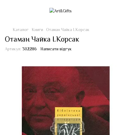
Каталог
Книги
Отаман Чайка І.Корсак
Отаман Чайка І.Корсак
Артикул:
302286
Написати відгук