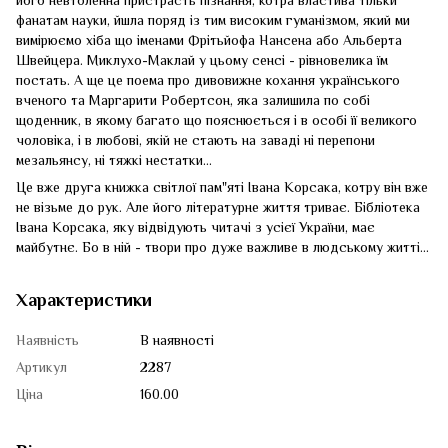
його невтоленна пристрасть пізнання, котра властива тільки
фанатам науки, йшла поряд із тим високим гуманізмом, який ми
вимірюємо хіба що іменами Фрітьйофа Нансена або Альберта
Швейцера. Миклухо-Маклай у цьому сенсі - рівновелика їм
постать. А ще це поема про дивовижне кохання українського
вченого та Маргарити Робертсон, яка залишила по собі
щоденник, в якому багато що пояснюється і в особі її великого
чоловіка, і в любові, якій не стають на заваді ні перепони
мезальянсу, ні тяжкі нестатки...
Це вже друга книжка світлої пам"яті Івана Корсака, котру він вже
не візьме до рук. Але його літературне життя триває. Бібліотека
Івана Корсака, яку відвідують читачі з усієї України, має
майбутнє. Бо в ній - твори про дуже важливе в людському житті...
Характеристики
Наявність
В наявності
Артикул
2287
Ціна
160.00