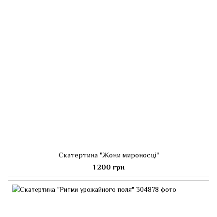
Скатертина "Жони мироносці"
1 200 грн