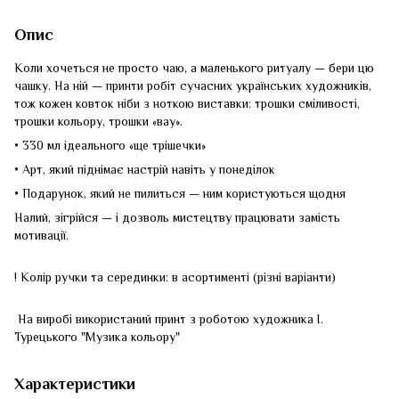
Опис
Коли хочеться не просто чаю, а маленького ритуалу — бери цю
чашку. На ній — принти робіт сучасних українських художників,
тож кожен ковток ніби з ноткою виставки: трошки сміливості,
трошки кольору, трошки «вау».
• 330 мл ідеального «ще трішечки»
• Арт, який піднімає настрій навіть у понеділок
• Подарунок, який не пилиться — ним користуються щодня
Налий, зігрійся — і дозволь мистецтву працювати замість
мотивації.
! Колір ручки та серединки: в асортименті (різні варіанти)
На виробі використаний принт з роботою художника І.
Турецького "Музика кольору"
Характеристики