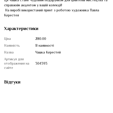
Ця чашка стане чудовим подарунком для цінителів мистецтва та
справжнім акцентом у вашій колекції!
На виробі використаний принт з роботою художника Павла
Керестея
Характеристики
Ціна
280.00
Наявність
В наявності
Назва
Чашка Керестей
Артикул для
отображения на
304393
сайте
Відгуки