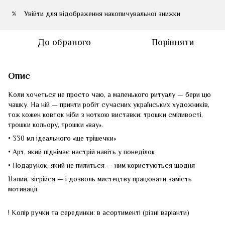
Увійти
для відображення накопичувальної знижки
%
До обраного
Порівняти
Опис
Коли хочеться не просто чаю, а маленького ритуалу — бери цю
чашку. На ній — принти робіт сучасних українських художників,
тож кожен ковток ніби з ноткою виставки: трошки сміливості,
трошки кольору, трошки «вау».
• 330 мл ідеального «ще трішечки»
• Арт, який піднімає настрій навіть у понеділок
• Подарунок, який не пилиться — ним користуються щодня
Налий, зігрійся — і дозволь мистецтву працювати замість
мотивації.
! Колір ручки та серединки: в асортименті (різні варіанти)