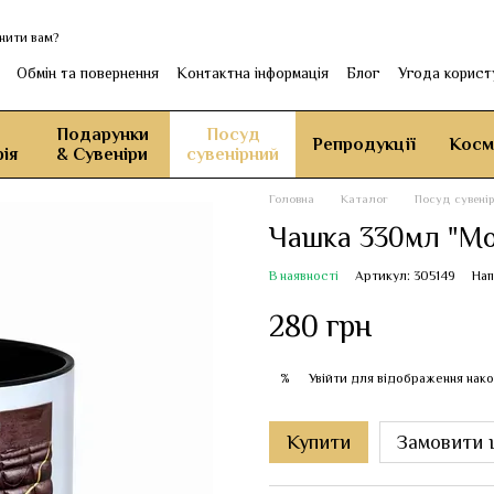
нити вам?
Обмін та повернення
Контактна інформація
Блог
Угода корист
Подарунки
Посуд
Репродукції
Косм
ія
& Сувеніри
сувенірний
Головна
Каталог
Посуд сувені
Чашка 330мл "М
В наявності
Артикул: 305149
Нап
280 грн
Увійти
для відображення нако
%
Купити
Замовити 