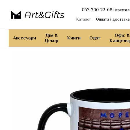
Перейти до основного контенту
063 300-22-68
Передзво
Каталог
Оплата і доставка
Дім &
Офіс &
Аксесуари
Книги
Одяг
Декор
Канцеляр