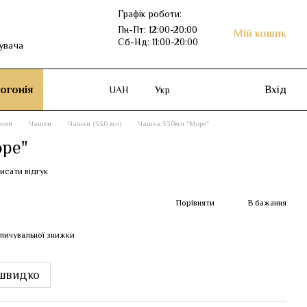
Графік роботи:
Пн-Пт: 12:00-20:00
Мій кошик
Сб-Нд: 11:00-20:00
увача
огонія
Вхід
UAH
Укр
рний
Чашки
Чашки (330 мл)
Чашка 330мл "Море"
оре"
исати відгук
Порівняти
В бажання
пичувальної знижки
швидко