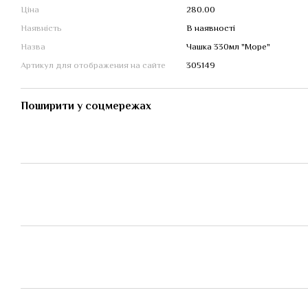
Ціна
280.00
Наявність
В наявності
Назва
Чашка 330мл "Море"
Артикул для отображения на сайте
305149
Поширити у соцмережах