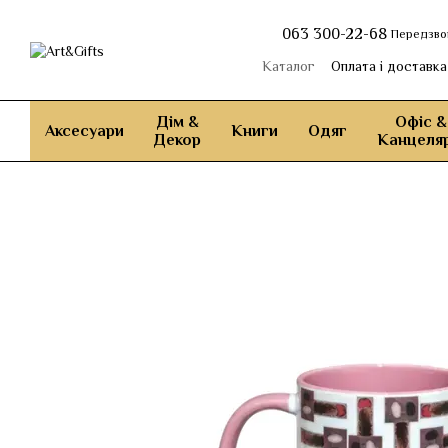
Перейти до основного контенту
063 300-22-68
Передзво
Каталог
Оплата і доставка
Дім &
Офіс &
Аксесуари
Книги
Одяг
Декор
Канцеляр