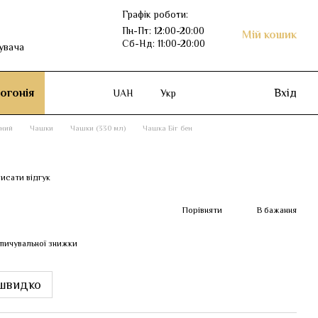
Графік роботи:
Пн-Пт: 12:00-20:00
Мій кошик
Сб-Нд: 11:00-20:00
увача
огонія
Вхід
UAH
Укр
рний
Чашки
Чашки (330 мл)
Чашка Біг бен
исати відгук
Порівняти
В бажання
пичувальної знижки
швидко