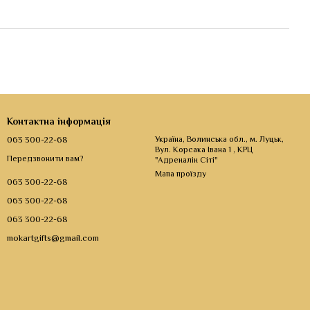
Контактна інформація
063 300-22-68
Україна, Волинська обл., м. Луцьк,
Вул. Корсака Івана 1 , КРЦ
Передзвонити вам?
"Адреналін Сіті"
Мапа проїзду
063 300-22-68
063 300-22-68
063 300-22-68
mokartgifts@gmail.com