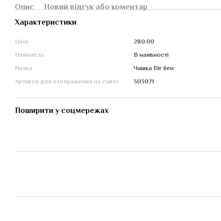
Опис
Новий відгук або коментар
Характеристики
Ціна
280.00
Наявність
В наявності
Назва
Чашка Біг бен
Артикул для отображения на сайте
303071
Поширити у соцмережах