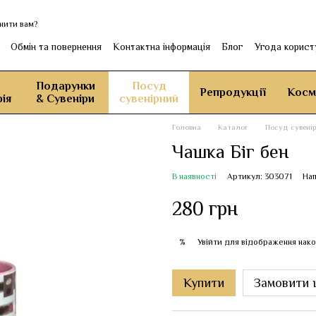
нити вам?
Обмін та повернення
Контактна інформація
Блог
Угода корист
Подарунки
Посуд
Репродукції
Косм
ія
& Сувеніри
сувенірний
Головна
Каталог
Посуд сувені
Чашка Біг бен
В наявності
Артикул: 303071
Нап
280 грн
Увійти
для відображення нако
%
Купити
Замовити 