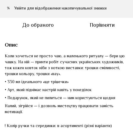
Увійти
для відображення накопичувальної знижки
%
До обраного
Порівняти
Опис
Коли хочеться не просто чаю, а маленького ритуалу — бери цю
чашку. На ній — принти робіт сучасних українських художників,
тож кожен ковток ніби з ноткою виставки: трошки сміливості,
трошки кольору, трошки «вау».
• 330 мл ідеального «ще трішечки»
• Арт, який піднімає настрій навіть у понеділок
• Подарунок, який не пилиться — ним користуються щодня
Налий, зігрійся — і дозволь мистецтву працювати замість
мотивації.
! Колір ручки та серединки: в асортименті (різні варіанти)