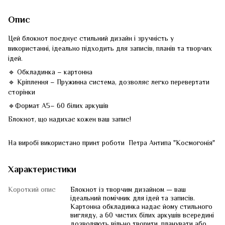
Опис
Цей блокнот поєднує стильний дизайн і зручність у
використанні, ідеально підходить для записів, планів та творчих
ідей.
🔹 Обкладинка – картонна
🔹 Кріплення – Пружинна система, дозволяє легко перевертати
сторінки
🔹Формат А5– 60 білих аркушів
Блокнот, що надихає кожен ваш запис!
На виробі використано принт роботи Петра Антипа "Космогонія"
Характеристики
Короткий опис
Блокнот із творчим дизайном — ваш
ідеальний помічник для ідей та записів.
Картонна обкладинка надає йому стильного
вигляду, а 60 чистих білих аркушів всередині
дозволяють вільно творити, планувати або